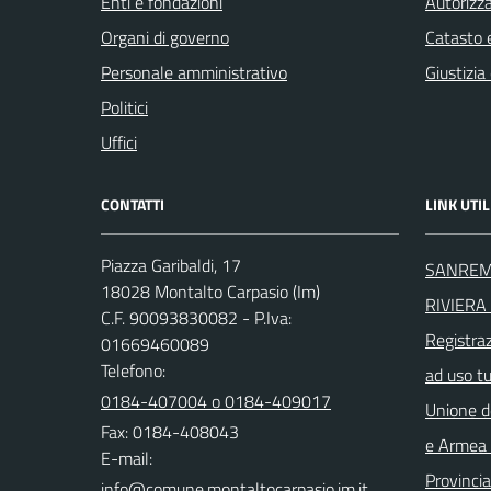
Enti e fondazioni
Autorizza
Organi di governo
Catasto e
Personale amministrativo
Giustizia
Politici
Uffici
CONTATTI
LINK UTIL
Piazza Garibaldi, 17
SANREM
18028 Montalto Carpasio (Im)
RIVIERA 
C.F. 90093830082 - P.Iva:
Registra
01669460089
Telefono:
ad uso t
0184-407004 o 0184-409017
Unione d
Fax: 0184-408043
e Armea -
E-mail:
Provincia