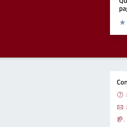
Qu
pa
Valut
Valu
Con