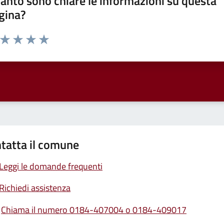
anto sono chiare le informazioni su questa
gina?
a da 1 a 5 stelle la pagina
ta 1 stelle su 5
Valuta 2 stelle su 5
Valuta 3 stelle su 5
Valuta 4 stelle su 5
Valuta 5 stelle su 5
tatta il comune
Leggi le domande frequenti
Richiedi assistenza
Chiama il numero 0184-407004 o 0184-409017