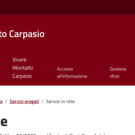
o Carpasio
Vivere
Montalto
Accesso
Gestione
Carpasio
all'informazione
rifiuti
te
/
Servizi erogati
/
Servizi in rete
te