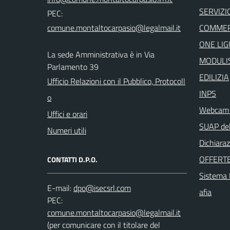
SERVIZI
PEC:
COMMER
ONE LIG
La sede Amministrativa è in Via
MODULIS
Parlamento 39
EDILIZIA
Ufficio Relazioni con il Pubblico, Protocoll
INPS
o
Webcam i
Uffici e orari
SUAP del
Numeri utili
Dichiaraz
OFFERTE
CONTATTI D.P.O.
Sistema I
E-mail:
afia
PEC:
(per comunicare con il titolare del