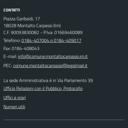
CONTATTI
Piazza Garibaldi, 17
18028 Montalto Carpasio (Im)
C.F. 90093830082 - P.Iva: 01669460089
Telefono:
0184-407004 o 0184-409017
Fax: 0184-408043
E-mail:
PEC:
La sede Amministrativa è in Via Parlamento 39
Ufficio Relazioni con il Pubblico, Protocollo
Uffici e orari
Numeri utili