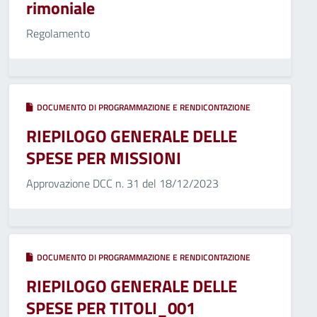
rimoniale
Regolamento
DOCUMENTO DI PROGRAMMAZIONE E RENDICONTAZIONE
RIEPILOGO GENERALE DELLE
SPESE PER MISSIONI
Approvazione DCC n. 31 del 18/12/2023
DOCUMENTO DI PROGRAMMAZIONE E RENDICONTAZIONE
RIEPILOGO GENERALE DELLE
SPESE PER TITOLI_001