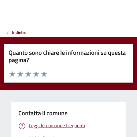
Indietro
Quanto sono chiare le informazioni su questa
pagina?
Valuta da 1 a 5 stelle la pagina
Valuta 1 stelle su 5
Valuta 2 stelle su 5
Valuta 3 stelle su 5
Valuta 4 stelle su 5
Valuta 5 stelle su 5
Contatta il comune
Leggi le domande frequenti