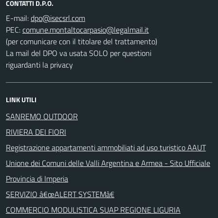
CONTATTI D.P.O.
E-mail:
PEC:
(per comunicare con il titolare del trattamento)
La mail del DPO va usata SOLO per questioni
riguardanti la privacy
LINK UTILI
SANREMO OUTDOOR
RIVIERA DEI FIORI
Registrazione appartamenti ammobiliati ad uso turistico AAUT
Unione dei Comuni delle Valli Argentina e Armea - Sito Ufficiale
Provincia di Imperia
SERVIZIO â€œALERT SYSTEMâ€
COMMERCIO MODULISTICA SUAP REGIONE LIGURIA