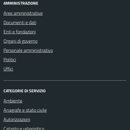
AMMINISTRAZIONE
Aree amministrative
Documenti e dati
Enti e fondazioni
Organi di governo
Personale amministrativo
Politici
Uffici
CATEGORIE DI SERVIZIO
Ambiente
Anagrafe e stato civile
Autorizzazioni
Catasto e urbanistica