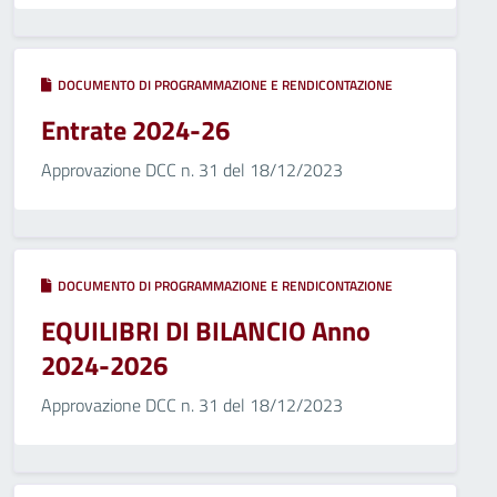
DOCUMENTO DI PROGRAMMAZIONE E RENDICONTAZIONE
Entrate 2024-26
Approvazione DCC n. 31 del 18/12/2023
DOCUMENTO DI PROGRAMMAZIONE E RENDICONTAZIONE
EQUILIBRI DI BILANCIO Anno
2024-2026
Approvazione DCC n. 31 del 18/12/2023