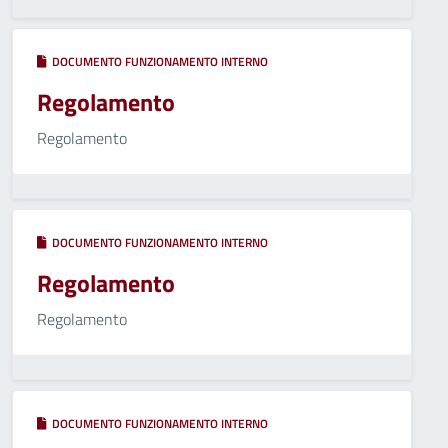
DOCUMENTO FUNZIONAMENTO INTERNO
Regolamento
Regolamento
DOCUMENTO FUNZIONAMENTO INTERNO
Regolamento
Regolamento
DOCUMENTO FUNZIONAMENTO INTERNO