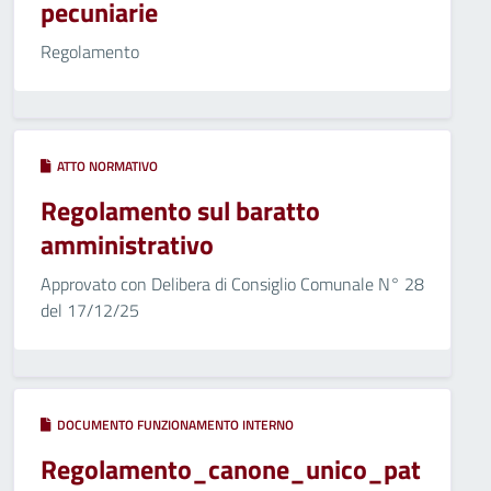
pecuniarie
Regolamento
ATTO NORMATIVO
Regolamento sul baratto
amministrativo
Approvato con Delibera di Consiglio Comunale N° 28
del 17/12/25
DOCUMENTO FUNZIONAMENTO INTERNO
Regolamento_canone_unico_pat