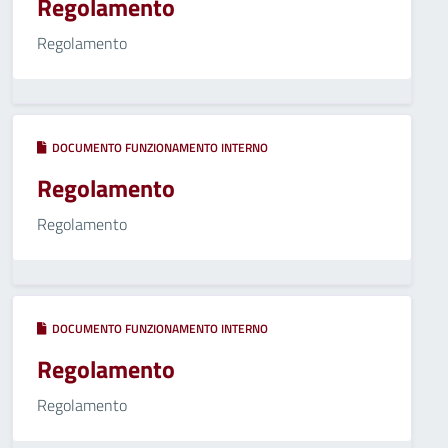
Regolamento
Regolamento
DOCUMENTO FUNZIONAMENTO INTERNO
Regolamento
Regolamento
DOCUMENTO FUNZIONAMENTO INTERNO
Regolamento
Regolamento