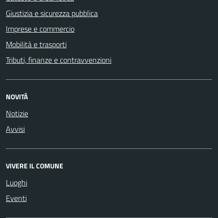
Giustizia e sicurezza pubblica
Imprese e commercio
Mobilità e trasporti
Tributi, finanze e contravvenzioni
NOVITÀ
Notizie
Avvisi
VIVERE IL COMUNE
Luoghi
Eventi