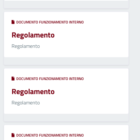
DOCUMENTO FUNZIONAMENTO INTERNO
Regolamento
Regolamento
DOCUMENTO FUNZIONAMENTO INTERNO
Regolamento
Regolamento
DOCUMENTO FUNZIONAMENTO INTERNO