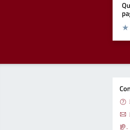
Qu
pa
Valut
Valu
Con