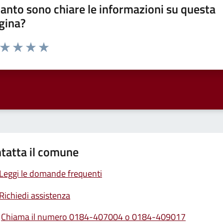
anto sono chiare le informazioni su questa
gina?
a da 1 a 5 stelle la pagina
ta 1 stelle su 5
Valuta 2 stelle su 5
Valuta 3 stelle su 5
Valuta 4 stelle su 5
Valuta 5 stelle su 5
tatta il comune
Leggi le domande frequenti
Richiedi assistenza
Chiama il numero 0184-407004 o 0184-409017