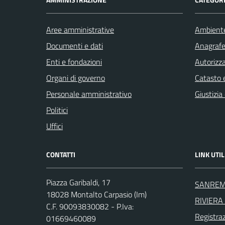
Aree amministrative
Ambient
Documenti e dati
Anagrafe 
Enti e fondazioni
Autorizza
Organi di governo
Catasto e
Personale amministrativo
Giustizia
Politici
Uffici
CONTATTI
LINK UTIL
Piazza Garibaldi, 17
SANREM
18028 Montalto Carpasio (Im)
RIVIERA 
C.F. 90093830082 - P.Iva:
Registra
01669460089