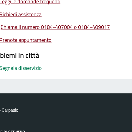
Leggi le domande frequenti
Richiedi assistenza
Chiama il numero 0184-407004 o 0184-409017
Prenota appuntamento
blemi in città
Segnala disservizio
 Carpasio
E DI SERVIZIO