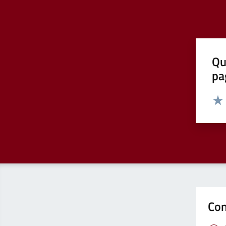
Qu
pa
Valut
Valu
Con