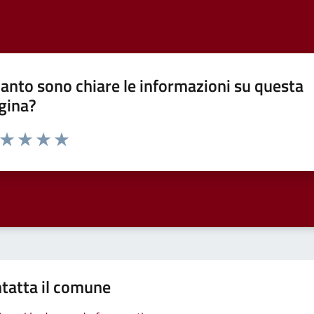
anto sono chiare le informazioni su questa
gina?
a da 1 a 5 stelle la pagina
ta 1 stelle su 5
Valuta 2 stelle su 5
Valuta 3 stelle su 5
Valuta 4 stelle su 5
Valuta 5 stelle su 5
tatta il comune