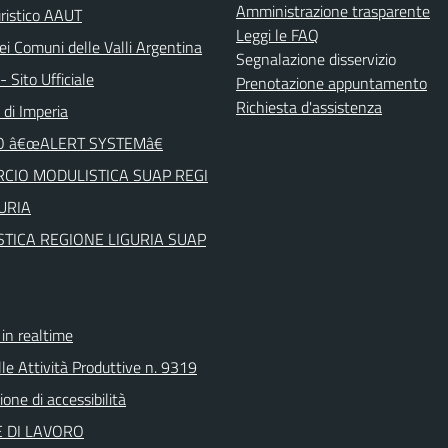
Amministrazione trasparente
uristico AAUT
Leggi le FAQ
ei Comuni delle Valli Argentina
Segnalazione disservizio
 Sito Ufficiale
Prenotazione appuntamento
Richiesta d'assistenza
 di Imperia
O â€œALERT SYSTEMâ€
CIO MODULISTICA SUAP REGI
URIA
TICA REGIONE LIGURIA SUAP
n realtime
le Attività Produttive n. 9319
ione di accessibilità
 DI LAVORO