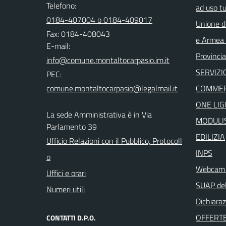
Telefono:
ad uso t
0184-407004 o 0184-409017
Unione d
Fax: 0184-408043
e Armea -
E-mail:
Provincia
SERVIZI
PEC:
COMMER
ONE LIG
La sede Amministrativa è in Via
MODULIS
Parlamento 39
EDILIZIA
Ufficio Relazioni con il Pubblico, Protocoll
INPS
o
Webcam i
Uffici e orari
SUAP del
Numeri utili
Dichiaraz
OFFERTE
CONTATTI D.P.O.