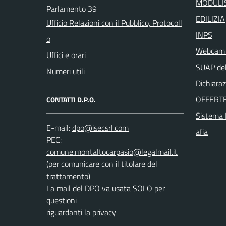
MODULIS
Parlamento 39
EDILIZIA
Ufficio Relazioni con il Pubblico, Protocoll
INPS
o
Webcam i
Uffici e orari
SUAP del
Numeri utili
Dichiaraz
OFFERTE
CONTATTI D.P.O.
Sistema I
E-mail:
afia
PEC:
(per comunicare con il titolare del
trattamento)
La mail del DPO va usata SOLO per
questioni
riguardanti la privacy