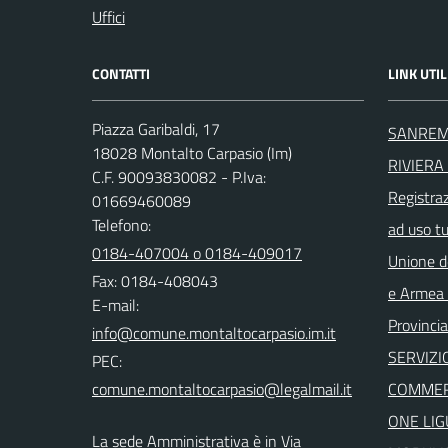
Uffici
CONTATTI
LINK UTIL
Piazza Garibaldi, 17
SANREM
18028 Montalto Carpasio (Im)
RIVIERA 
C.F. 90093830082 - P.Iva:
Registra
01669460089
Telefono:
ad uso t
0184-407004 o 0184-409017
Unione d
Fax: 0184-408043
e Armea -
E-mail:
Provincia
SERVIZI
PEC:
COMMER
ONE LIG
La sede Amministrativa è in Via