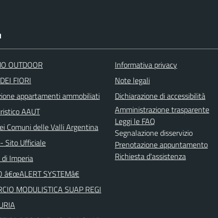
I
O OUTDOOR
Informativa privacy
DEI FIORI
Note legali
zione appartamenti ammobiliati
Dichiarazione di accessibilità
Amministrazione trasparente
uristico AAUT
Leggi le FAQ
ei Comuni delle Valli Argentina
Segnalazione disservizio
 Sito Ufficiale
Prenotazione appuntamento
Richiesta d'assistenza
 di Imperia
O â€œALERT SYSTEMâ€
CIO MODULISTICA SUAP REGI
URIA