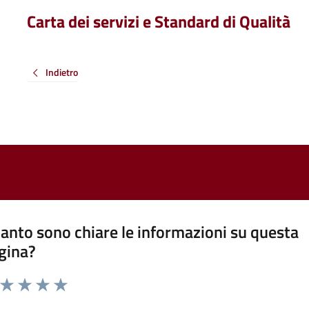
Carta dei servizi e Standard di Qualità
Indietro
anto sono chiare le informazioni su questa
gina?
a da 1 a 5 stelle la pagina
ta 1 stelle su 5
Valuta 2 stelle su 5
Valuta 3 stelle su 5
Valuta 4 stelle su 5
Valuta 5 stelle su 5