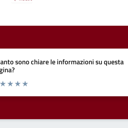
anto sono chiare le informazioni su questa
gina?
a da 1 a 5 stelle la pagina
ta 1 stelle su 5
Valuta 2 stelle su 5
Valuta 3 stelle su 5
Valuta 4 stelle su 5
Valuta 5 stelle su 5