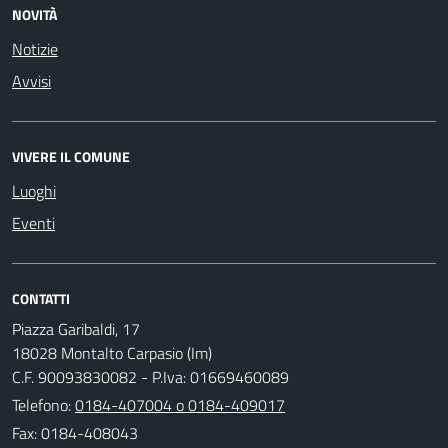
NOVITÀ
Notizie
Avvisi
VIVERE IL COMUNE
Luoghi
Eventi
CONTATTI
Piazza Garibaldi, 17
18028 Montalto Carpasio (Im)
C.F. 90093830082 - P.Iva: 01669460089
Telefono:
0184-407004 o 0184-409017
Fax: 0184-408043