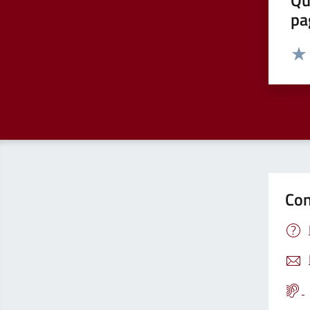
Qu
pa
Valut
Valu
Con