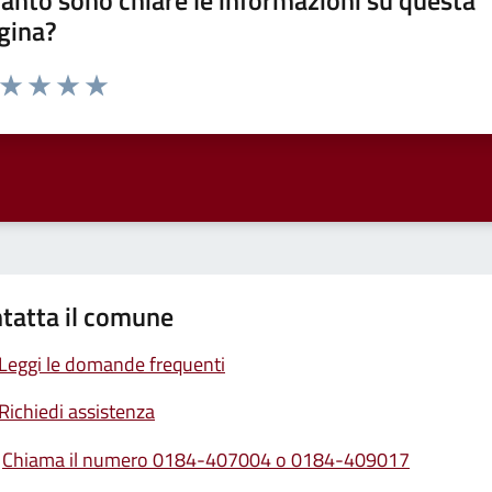
anto sono chiare le informazioni su questa
gina?
a da 1 a 5 stelle la pagina
ta 1 stelle su 5
Valuta 2 stelle su 5
Valuta 3 stelle su 5
Valuta 4 stelle su 5
Valuta 5 stelle su 5
tatta il comune
Leggi le domande frequenti
Richiedi assistenza
Chiama il numero 0184-407004 o 0184-409017