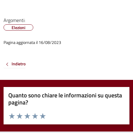
Argomenti:
Elezioni
Pagina aggiornata il 16/08/2023
Indietro
Quanto sono chiare le informazioni su questa
pagina?
Valuta da 1 a 5 stelle la pagina
Valuta 1 stelle su 5
Valuta 2 stelle su 5
Valuta 3 stelle su 5
Valuta 4 stelle su 5
Valuta 5 stelle su 5