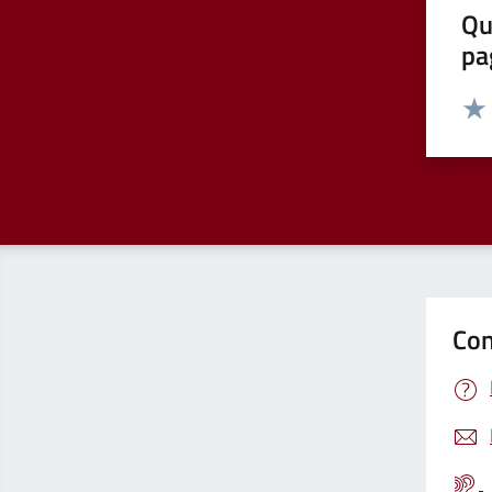
Qu
pa
Valut
Valu
Con