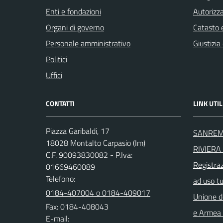
Enti e fondazioni
Autorizza
Organi di governo
Catasto e
Personale amministrativo
Giustizia
Politici
Uffici
CONTATTI
LINK UTIL
Piazza Garibaldi, 17
SANREM
18028 Montalto Carpasio (Im)
RIVIERA 
C.F. 90093830082 - P.Iva:
Registra
01669460089
Telefono:
ad uso t
0184-407004 o 0184-409017
Unione d
Fax: 0184-408043
e Armea -
E-mail: