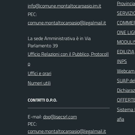
Provincia
SERVIZI
PEC:
COMMER
ONE LIG
La sede Amministrativa è in Via
MODULIS
Parlamento 39
EDILIZIA
Ufficio Relazioni con il Pubblico, Protocoll
INPS
o
Webcam i
Uffici e orari
SUAP del
Numeri utili
Dichiaraz
OFFERTE
CONTATTI D.P.O.
Sistema I
E-mail:
afia
PEC: