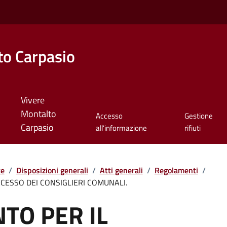
o Carpasio
Vivere
Montalto
Accesso
Gestione
Carpasio
all'informazione
rifiuti
te
/
Disposizioni generali
/
Atti generali
/
Regolamenti
/
CCESSO DEI CONSIGLIERI COMUNALI.
TO PER IL