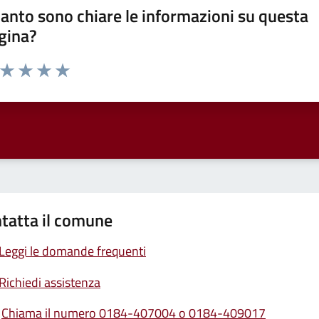
anto sono chiare le informazioni su questa
gina?
a da 1 a 5 stelle la pagina
ta 1 stelle su 5
Valuta 2 stelle su 5
Valuta 3 stelle su 5
Valuta 4 stelle su 5
Valuta 5 stelle su 5
tatta il comune
Leggi le domande frequenti
Richiedi assistenza
Chiama il numero 0184-407004 o 0184-409017