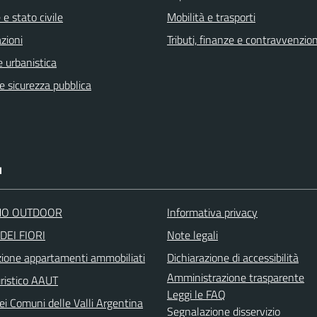
e stato civile
Mobilità e trasporti
zioni
Tributi, finanze e contravvenzion
 urbanistica
 e sicurezza pubblica
I
O OUTDOOR
Informativa privacy
DEI FIORI
Note legali
zione appartamenti ammobiliati
Dichiarazione di accessibilità
Amministrazione trasparente
uristico AAUT
Leggi le FAQ
ei Comuni delle Valli Argentina
Segnalazione disservizio