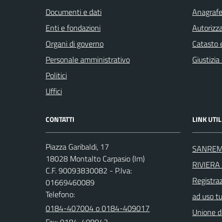
Documenti e dati
Anagrafe 
Enti e fondazioni
Autorizza
Organi di governo
Catasto e
Personale amministrativo
Giustizia
Politici
Uffici
CONTATTI
LINK UTIL
Piazza Garibaldi, 17
SANREM
18028 Montalto Carpasio (Im)
RIVIERA 
C.F. 90093830082 - P.Iva:
Registra
01669460089
Telefono:
ad uso t
0184-407004 o 0184-409017
Unione d
Fax: 0184-408043