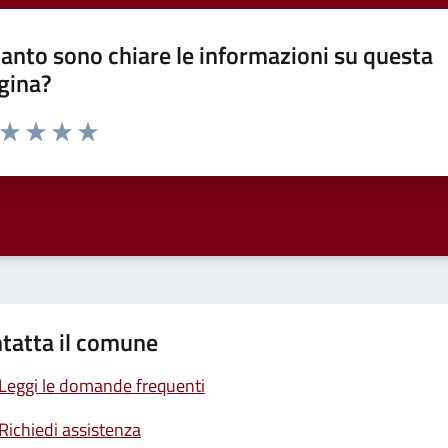
anto sono chiare le informazioni su questa
gina?
a da 1 a 5 stelle la pagina
ta 1 stelle su 5
Valuta 2 stelle su 5
Valuta 3 stelle su 5
Valuta 4 stelle su 5
Valuta 5 stelle su 5
tatta il comune
Leggi le domande frequenti
Richiedi assistenza