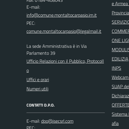
e Armea -
E-mail:
Provincia
SERVIZI
PEC:
COMMER
ONE LIG
La sede Amministrativa è in Via
MODULIS
Parlamento 39
EDILIZIA
Ufficio Relazioni con il Pubblico, Protocoll
INPS
o
Webcam i
Uffici e orari
SUAP del
Numeri utili
Dichiaraz
OFFERTE
CONTATTI D.P.O.
Sistema I
E-mail:
afia
PEC: