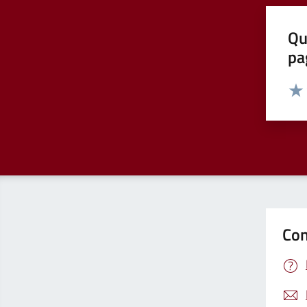
Qu
pa
Valut
Valu
Con