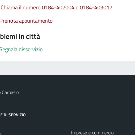
Chiama il numero 0184-407004 o 0184-409017
Prenota appuntamento
blemi in città
Segnala disservizio
 Carpasio
E DI SERVIZIO
e
Imprese e commercio