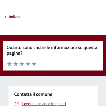
Indietro
Quanto sono chiare le informazioni su questa
pagina?
Valuta da 1 a 5 stelle la pagina
Valuta 1 stelle su 5
Valuta 2 stelle su 5
Valuta 3 stelle su 5
Valuta 4 stelle su 5
Valuta 5 stelle su 5
Contatta il comune
Leggi le domande frequenti