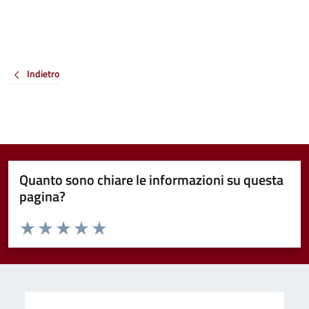
Indietro
Quanto sono chiare le informazioni su questa
pagina?
Valuta da 1 a 5 stelle la pagina
Valuta 1 stelle su 5
Valuta 2 stelle su 5
Valuta 3 stelle su 5
Valuta 4 stelle su 5
Valuta 5 stelle su 5