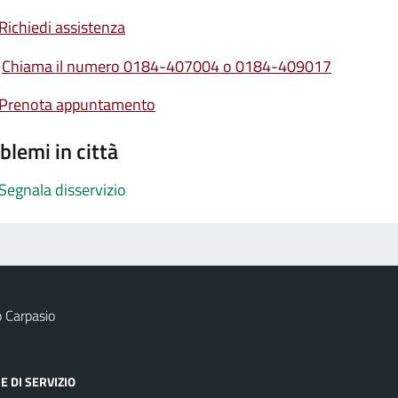
Richiedi assistenza
Chiama il numero 0184-407004 o 0184-409017
Prenota appuntamento
blemi in città
Segnala disservizio
 Carpasio
E DI SERVIZIO