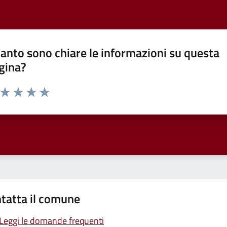
anto sono chiare le informazioni su questa
gina?
a da 1 a 5 stelle la pagina
ta 1 stelle su 5
Valuta 2 stelle su 5
Valuta 3 stelle su 5
Valuta 4 stelle su 5
Valuta 5 stelle su 5
tatta il comune
Leggi le domande frequenti