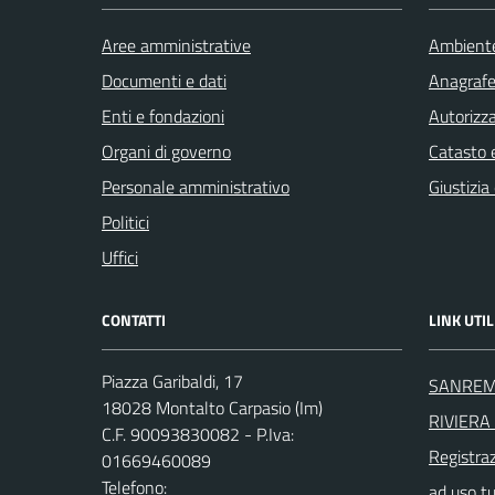
Aree amministrative
Ambient
Documenti e dati
Anagrafe 
Enti e fondazioni
Autorizza
Organi di governo
Catasto e
Personale amministrativo
Giustizia
Politici
Uffici
CONTATTI
LINK UTIL
Piazza Garibaldi, 17
SANREM
18028 Montalto Carpasio (Im)
RIVIERA 
C.F. 90093830082 - P.Iva:
Registra
01669460089
Telefono:
ad uso t