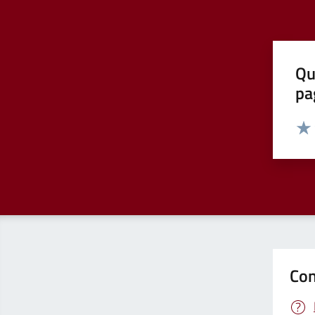
Qu
pa
Valut
Valu
Con