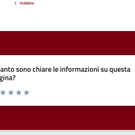
Indietro
anto sono chiare le informazioni su questa
gina?
a da 1 a 5 stelle la pagina
ta 1 stelle su 5
Valuta 2 stelle su 5
Valuta 3 stelle su 5
Valuta 4 stelle su 5
Valuta 5 stelle su 5