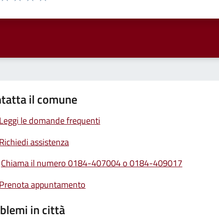
ta 1 stelle su 5
Valuta 2 stelle su 5
Valuta 3 stelle su 5
Valuta 4 stelle su 5
Valuta 5 stelle su 5
tatta il comune
Leggi le domande frequenti
Richiedi assistenza
Chiama il numero 0184-407004 o 0184-409017
Prenota appuntamento
blemi in città