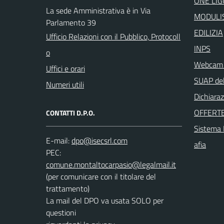
ONE LIG
La sede Amministrativa è in Via
MODULIS
Parlamento 39
EDILIZIA
Ufficio Relazioni con il Pubblico, Protocoll
INPS
o
Webcam i
Uffici e orari
SUAP del
Numeri utili
Dichiaraz
OFFERTE
CONTATTI D.P.O.
Sistema I
E-mail:
afia
PEC:
(per comunicare con il titolare del
trattamento)
La mail del DPO va usata SOLO per
questioni