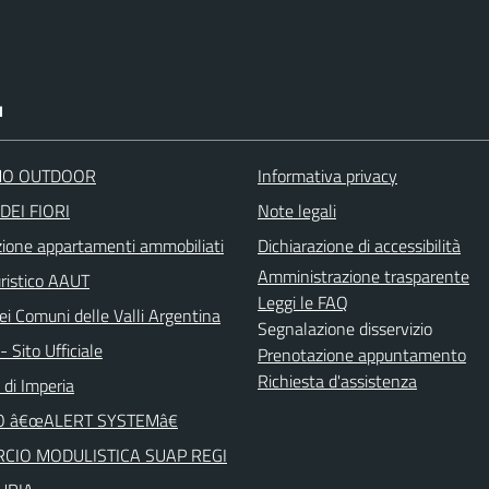
I
O OUTDOOR
Informativa privacy
DEI FIORI
Note legali
zione appartamenti ammobiliati
Dichiarazione di accessibilità
Amministrazione trasparente
uristico AAUT
Leggi le FAQ
ei Comuni delle Valli Argentina
Segnalazione disservizio
 Sito Ufficiale
Prenotazione appuntamento
Richiesta d'assistenza
 di Imperia
O â€œALERT SYSTEMâ€
CIO MODULISTICA SUAP REGI