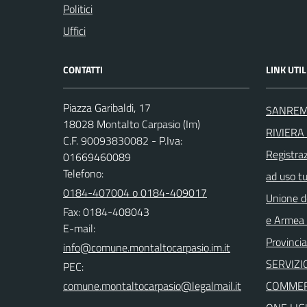
Politici
Uffici
CONTATTI
LINK UTIL
Piazza Garibaldi, 17
SANREM
18028 Montalto Carpasio (Im)
RIVIERA 
C.F. 90093830082 - P.Iva:
Registra
01669460089
Telefono:
ad uso t
0184-407004 o 0184-409017
Unione d
Fax: 0184-408043
e Armea -
E-mail:
Provincia
SERVIZI
PEC:
COMMER