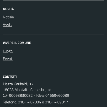
NOVITÀ
Notizie
Avvisi
VIVERE IL COMUNE
Luoghi
Eventi
CONTATTI
Piazza Garibaldi, 17
18028 Montalto Carpasio (Im)
C.F. 90093830082 - P.Iva: 01669460089
Telefono:
0184-407004 o 0184-409017