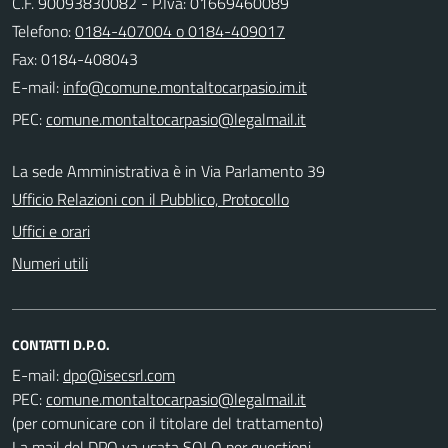
C.F. 90093830082 - P.Iva: 01669460089
Telefono:
0184-407004 o 0184-409017
Fax: 0184-408043
E-mail:
PEC:
La sede Amministrativa è in Via Parlamento 39
Ufficio Relazioni con il Pubblico, Protocollo
Uffici e orari
Numeri utili
CONTATTI D.P.O.
E-mail:
PEC:
(per comunicare con il titolare del trattamento)
La mail del DPO va usata SOLO per questioni